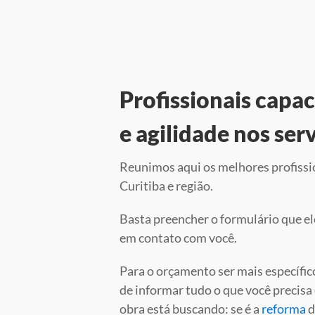
Profissionais capa
e agilidade nos ser
Reunimos aqui os melhores profissi
Curitiba e região.
Basta preencher o formulário que el
em contato com você.
Para o orçamento ser mais específic
de informar tudo o que você precisa 
obra está buscando: se é a
reforma
d