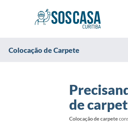
Ir
para
o
conteúdo
Colocação de Carpete
Precisan
de carpet
Colocação de carpete
cons