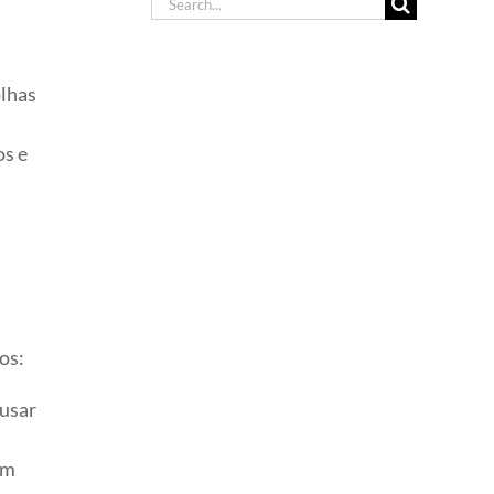
Search
for:
olhas
os e
os:
ausar
em