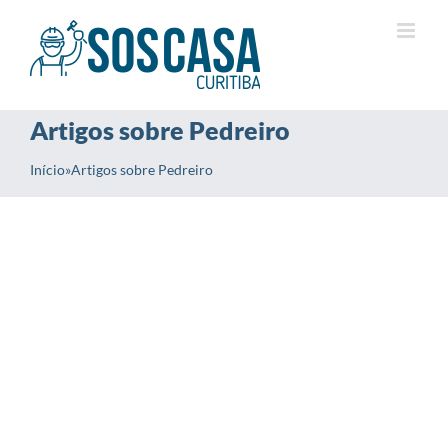
Ir
para
o
conteúdo
Artigos sobre Pedreiro
Início
»
Artigos sobre Pedreiro