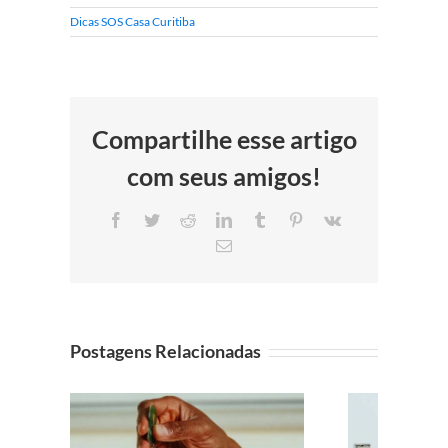
Dicas SOS Casa Curitiba
Compartilhe esse artigo
com seus amigos!
Facebook
Twitter
Reddit
LinkedIn
Tumblr
Pinterest
Vk
E-
mail
Postagens Relacionadas