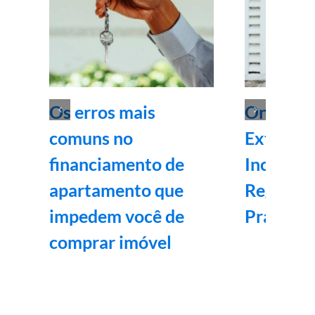
Os erros mais
Onde Ins
comuns no
Extintor
financiamento de
Incêndio
apartamento que
Regras e
impedem você de
Práticas
comprar imóvel