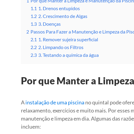
1
Por que Manter a Limpeza e Manutenção da Piscin
1.1
1. Drenos entupidos
1.2
2. Crescimento de Algas
1.3
3. Doenças
2
Passos Para Fazer a Manutenção e Limpeza da Pis
2.1
1. Remover sujeira superficial
2.2
2. Limpando os Filtros
2.3
3. Testando a química da água
Por que Manter a Limpeza
A
instalação de uma piscina
no quintal pode ofere
relaxamento, exercícios e muito mais. Por esses
manutenção e limpeza em dia. Algumas das razõe
incluem: