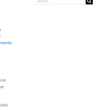
Search
for:
a
a
armente
i os
ue
uízo,