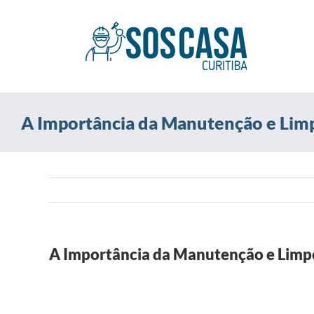
Ir
para
o
conteúdo
A Importância da Manutenção e Limp
A Importância da Manutenção e Limp
View
Larger