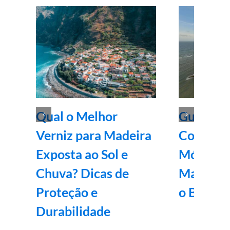
Qual o Melhor
Guia Com
Verniz para Madeira
Como Re
Exposta ao Sol e
Móveis A
Chuva? Dicas de
Madeira 
Proteção e
o Brilho 
Durabilidade