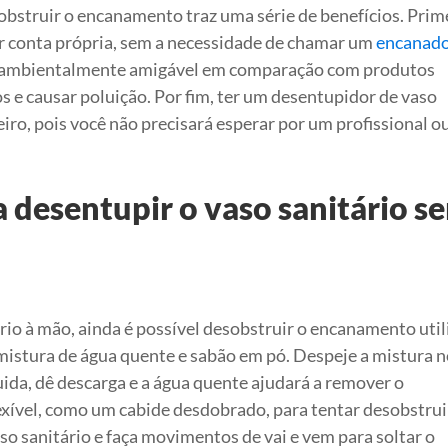
bstruir o encanamento traz uma série de benefícios. Prime
or conta própria, sem a necessidade de chamar um
encanado
 e ambientalmente amigável em comparação com produtos
s e causar poluição. Por fim, ter um desentupidor de vaso
ro, pois você não precisará esperar por um profissional o
 desentupir o vaso sanitário s
rio à mão, ainda é possível desobstruir o encanamento uti
mistura de água quente e sabão em pó. Despeje a mistura n
uida, dê descarga e a água quente ajudará a remover o
exível, como um cabide desdobrado, para tentar desobstrui
 sanitário e faça movimentos de vai e vem para soltar o