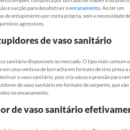
menta simples, composta por um cabo de madeira ou plástic
são e sucção para desobstruir o
encanamento
. Ao ter um
s de entupimento por conta própria, sem a necessidade d
uímicos agressivos.
tupidores de vaso sanitário
aso sanitário disponíveis no mercado. O tipo mais comum e
te em uma ventosa de borracha em formato de sino presa a
obstruir o vaso sanitário, pois cria vácuo e pressão para re
idores de vaso sanitário em formato de serpente, que são
undos no encanamento.
r de vaso sanitário efetivame