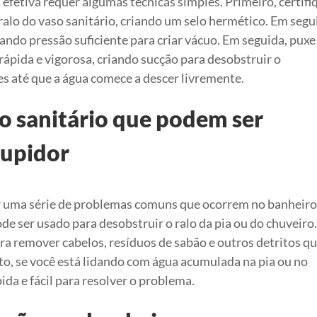
efetiva requer algumas técnicas simples. Primeiro, certifi
ralo do vaso sanitário, criando um selo hermético. Em segu
ando pressão suficiente para criar vácuo. Em seguida, puxe
rápida e vigorosa, criando sucção para desobstruir o
 até que a água comece a descer livremente.
 sanitário que podem ser
tupidor
r uma série de problemas comuns que ocorrem no banheiro
e ser usado para desobstruir o ralo da pia ou do chuveiro
ara remover cabelos, resíduos de sabão e outros detritos q
o, se você está lidando com água acumulada na pia ou no
da e fácil para resolver o problema.