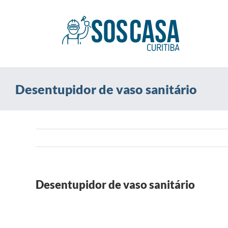
Ir
para
o
conteúdo
Desentupidor de vaso sanitário
Desentupidor de vaso sanitário
View
Larger