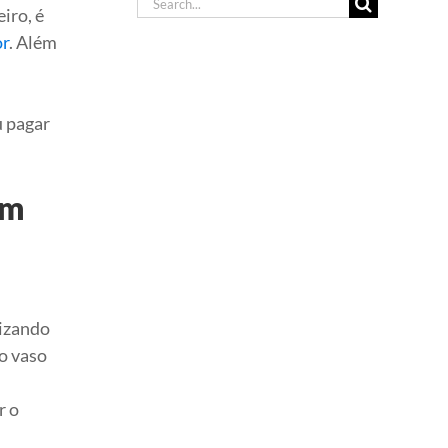
Search
iro, é
for:
r
. Além
u pagar
em
lizando
o vaso
r o