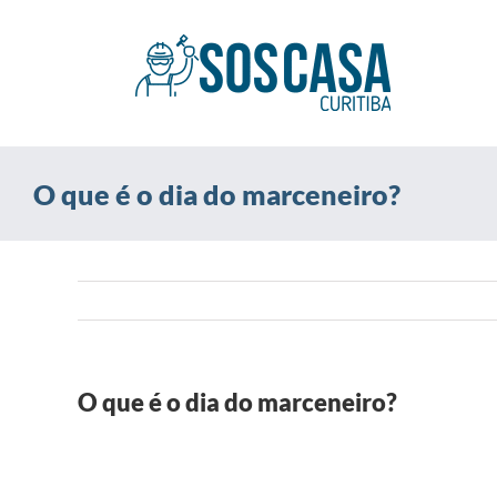
Ir
para
o
conteúdo
O que é o dia do marceneiro?
O que é o dia do marceneiro?
View
Larger