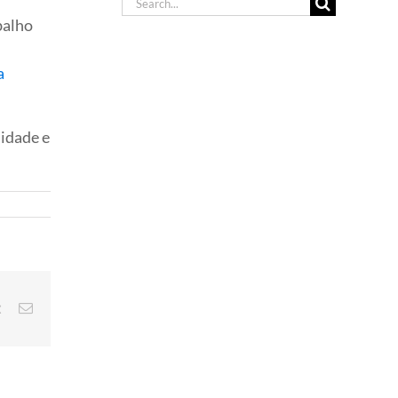
Search
for:
balho
a
lidade e
est
Vk
E-
mail