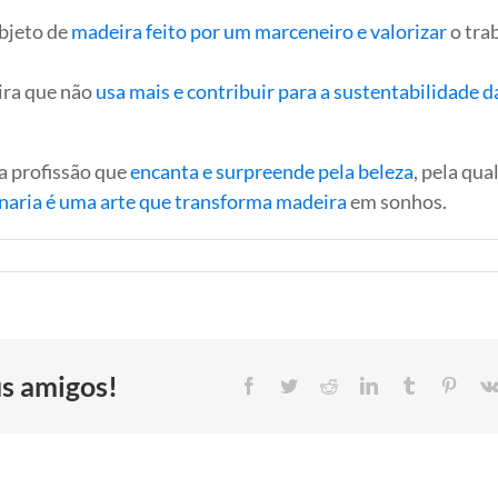
bjeto de
madeira feito por um marceneiro e valorizar
o tra
ira que não
usa mais e contribuir para a sustentabilidade d
a profissão que
encanta e surpreende pela beleza
, pela qua
aria é uma arte que transforma madeira
em sonhos.
us amigos!
Facebook
Twitter
Reddit
LinkedIn
Tumblr
Pinter