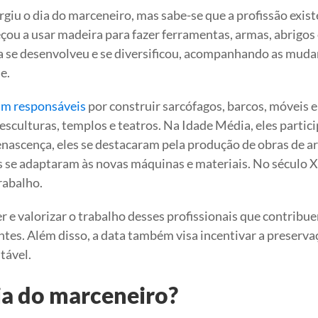
iu o dia do marceneiro, mas sabe-se que a profissão exist
u a usar madeira para fazer ferramentas, armas, abrigos 
ia se desenvolveu e se diversificou, acompanhando as mud
e.
am responsáveis
por construir sarcófagos, barcos, móveis e
 esculturas, templos e teatros. Na Idade Média, eles parti
enascença, eles se destacaram pela produção de obras de ar
es se adaptaram às novas máquinas e materiais. No século X
rabalho.
r e valorizar o trabalho desses profissionais que contribu
ntes. Além disso, a data também visa incentivar a preserva
tável.
ia do marceneiro?