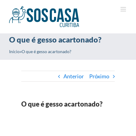
Ir
para
o
conteúdo
O que é gesso acartonado?
Início
»
O que é gesso acartonado?
Anterior
Próximo
O que é gesso acartonado?
View
Larger
Image