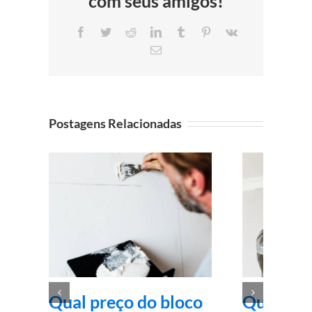
com seus amigos!
Facebook
Twitter
Reddit
LinkedIn
Tumblr
Pinterest
Vk
E-
mail
Postagens Relacionadas
Qual preço do bloco
Quatro m