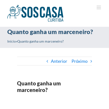
Ir
para
o
conteúdo
Quanto ganha um marceneiro?
Início
»
Quanto ganha um marceneiro?
Anterior
Próximo
Quanto ganha um
marceneiro?
View
Larger