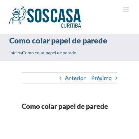
Ir
para
o
conteúdo
Como colar papel de parede
Início
»
Como colar papel de parede
Anterior
Próximo
Como colar papel de parede
View
Larger
Image