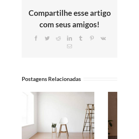
Compartilhe esse artigo
com seus amigos!
Facebook
Twitter
Reddit
LinkedIn
Tumblr
Pinterest
Vk
E-
mail
Postagens Relacionadas