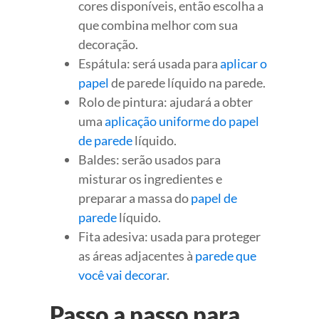
cores disponíveis, então escolha a
que combina melhor com sua
decoração.
Espátula: será usada para
aplicar o
papel
de parede líquido na parede.
Rolo de pintura: ajudará a obter
uma
aplicação uniforme do papel
de parede
líquido.
Baldes: serão usados para
misturar os ingredientes e
preparar a massa do
papel de
parede
líquido.
Fita adesiva: usada para proteger
as áreas adjacentes à
parede que
você vai decorar
.
Passo a passo para