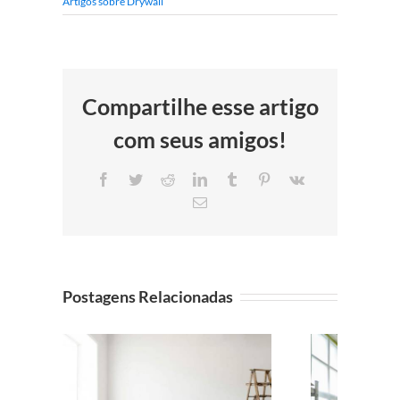
Artigos sobre Drywall
Compartilhe esse artigo
com seus amigos!
Facebook
Twitter
Reddit
LinkedIn
Tumblr
Pinterest
Vk
E-
mail
Postagens Relacionadas