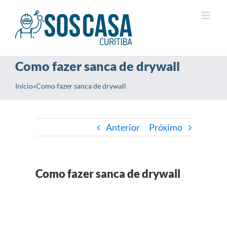
Ir
para
o
conteúdo
Como fazer sanca de drywall
Início
»
Como fazer sanca de drywall
Anterior
Próximo
Como fazer sanca de drywall
View
Larger
Image