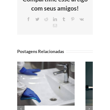
com seus amigos!
Facebook
Twitter
Reddit
LinkedIn
Tumblr
Pinterest
Vk
E-
mail
Postagens Relacionadas