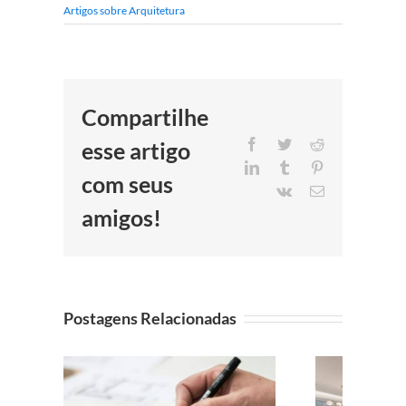
Artigos sobre Arquitetura
Compartilhe
Facebook
Twitter
Reddit
esse artigo
LinkedIn
Tumblr
Pinterest
com seus
Vk
E-
mail
amigos!
Postagens Relacionadas