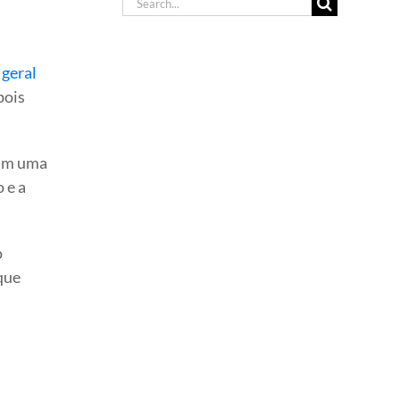
Search
for:
 geral
pois
nam uma
 e a
o
que