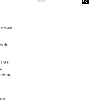
Search
for:
teresse
as de
mental
o,
mentar,
s e