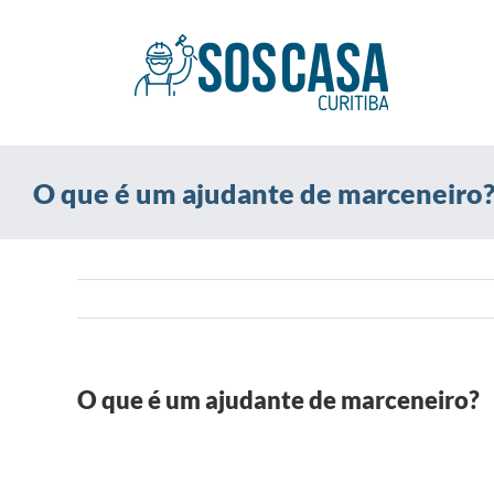
Ir
para
o
conteúdo
O que é um ajudante de marceneiro
O que é um ajudante de marceneiro?
View
Larger