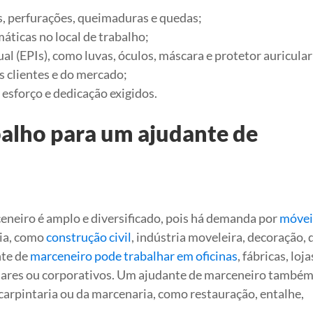
es, perfurações, queimaduras e quedas;
máticas no local de trabalho;
l (EPIs), como luvas, óculos, máscara e protetor auricular
s clientes e do mercado;
 esforço e dedicação exigidos.
alho para um ajudante de
neiro é amplo e diversificado, pois há demanda por
móvei
ia, como
construção civil
, indústria moveleira, decoração, 
nte de
marceneiro pode trabalhar em oficinas
, fábricas, loj
lares ou corporativos. Um ajudante de marceneiro també
carpintaria ou da marcenaria, como restauração, entalhe,