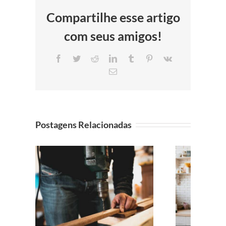
Compartilhe esse artigo
com seus amigos!
Facebook
Twitter
Reddit
LinkedIn
Tumblr
Pinterest
Vk
E-
mail
Postagens Relacionadas