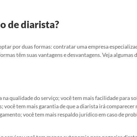
 de diarista?
 optar por duas formas: contratar uma empresa especializa
formas têm suas vantagens e desvantagens. Veja algumas d
na qualidade do serviço; você tem mais facilidade para sol
; você tem mais garantia de que a diarista irá comparecer n
gamento; você tem mais respaldo jurídico em caso de pro
elo serviço; você tem menos autonomia para negociar dire