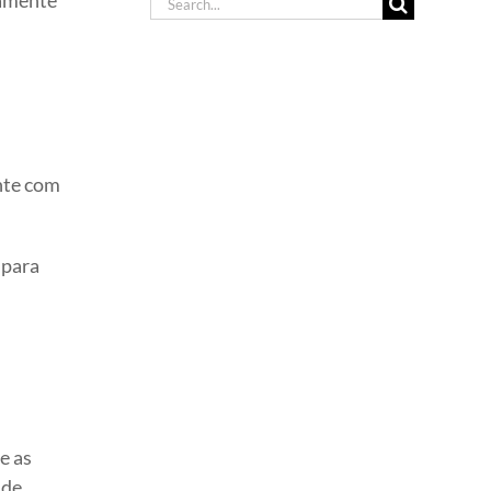
Search
for:
nte com
 para
e as
 de