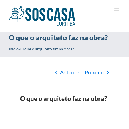
Ir
para
o
conteúdo
O que o arquiteto faz na obra?
Início
»
O que o arquiteto faz na obra?
Anterior
Próximo
O que o arquiteto faz na obra?
View
Larger
Image