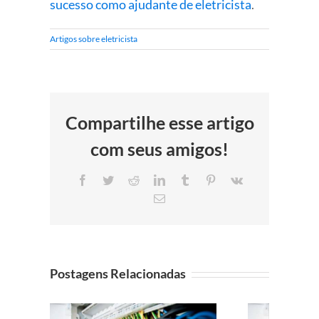
sucesso como ajudante de eletricista
.
Artigos sobre eletricista
Compartilhe esse artigo
com seus amigos!
Facebook
Twitter
Reddit
LinkedIn
Tumblr
Pinterest
Vk
E-
mail
Postagens Relacionadas