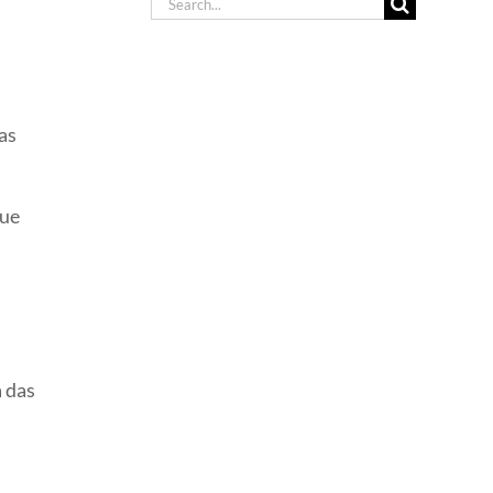
Search
for:
as
que
 das