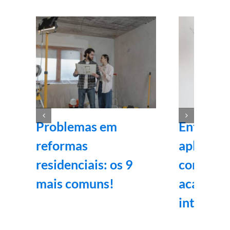
Problemas em
Entenda
reformas
aplicaçã
residenciais: os 9
corrida v
mais comuns!
acabame
internos