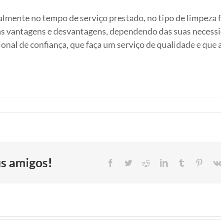
almente no tempo de serviço prestado, no tipo de limpeza f
as vantagens e desvantagens, dependendo das suas necess
ional de confiança, que faça um serviço de qualidade e que
us amigos!
Facebook
Twitter
Reddit
LinkedIn
Tumblr
Pinter