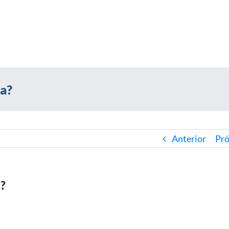
ça?
Anterior
Pr
a?