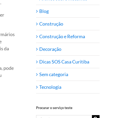
.
Blog
ser
Construção
armários
Construção e Reforma
e
is da
Decoração
Dicas SOS Casa Curitiba
a, pode
Sem categoria
u
.
Tecnologia
Procurar o serviço teste