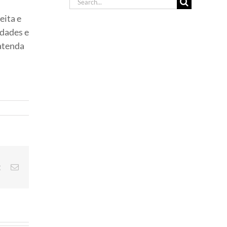
Search
for:
eita e
idades e
 atenda
est
Vk
E-
mail