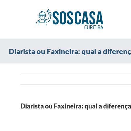
Ir
para
o
conteúdo
Diarista ou Faxineira: qual a diferen
Diarista ou Faxineira: qual a diferenç
View
Larger