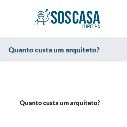
Ir
para
o
conteúdo
Quanto custa um arquiteto?
Quanto custa um arquiteto?
View
Larger