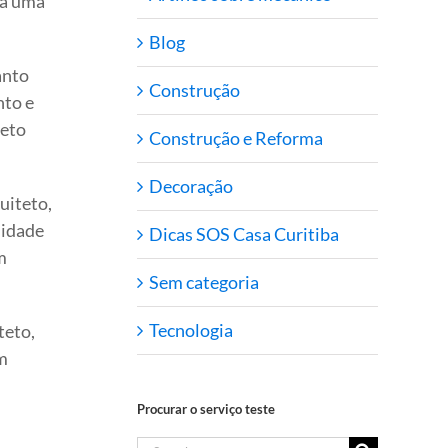
ra uma
Blog
anto
Construção
nto e
jeto
Construção e Reforma
Decoração
uiteto,
lidade
Dicas SOS Casa Curitiba
m
Sem categoria
Tecnologia
teto,
um
Procurar o serviço teste