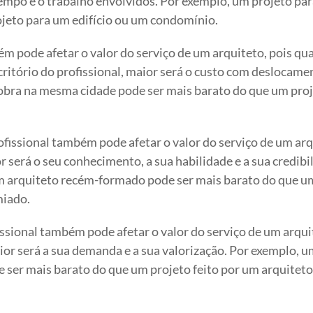
tempo e o trabalho envolvidos. Por exemplo, um projeto pa
jeto para um edifício ou um condomínio.
ém pode afetar o valor do serviço de um arquiteto, pois qu
scritório do profissional, maior será o custo com deslocame
bra na mesma cidade pode ser mais barato do que um pro
rofissional também pode afetar o valor do serviço de um arq
or será o seu conhecimento, a sua habilidade e a sua credibi
um arquiteto recém-formado pode ser mais barato do que u
miado.
issional também pode afetar o valor do serviço de um arqui
ior será a sua demanda e a sua valorização. Por exemplo, 
 ser mais barato do que um projeto feito por um arquiteto