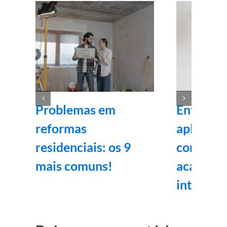
Problemas em
Entenda
reformas
aplicaçã
residenciais: os 9
corrida v
mais comuns!
acabame
internos