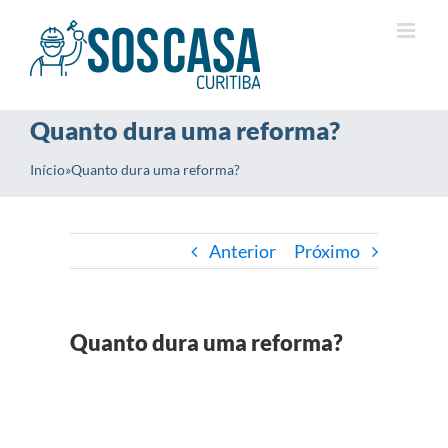
Ir
para
o
conteúdo
Quanto dura uma reforma?
Início
»
Quanto dura uma reforma?
Anterior
Próximo
Quanto dura uma reforma?
View
Larger
Image