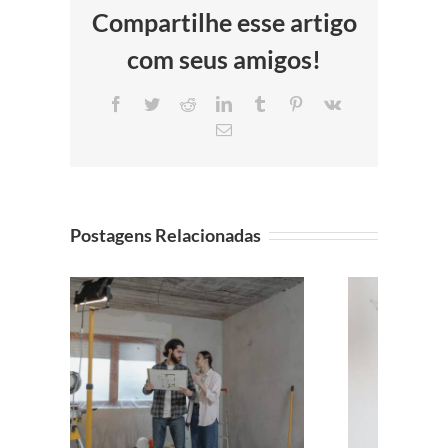
Compartilhe esse artigo
com seus amigos!
Facebook
Twitter
Reddit
LinkedIn
Tumblr
Pinterest
Vk
E-
mail
Postagens Relacionadas