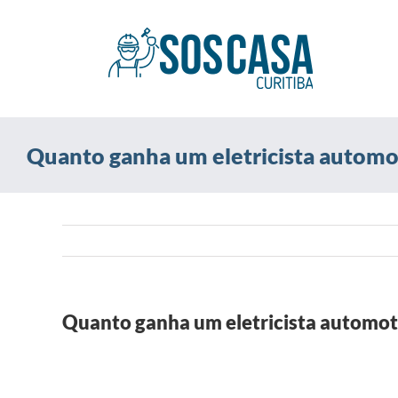
Ir
para
o
conteúdo
Quanto ganha um eletricista automo
Quanto ganha um eletricista automot
View
Larger